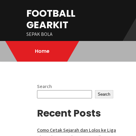
Skip
FOOTBALL
to
content
GEARKIT
SEPAK BOLA
Home
Search
Search
Recent Posts
Como Cetak Sejarah dan Lolos ke Liga