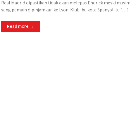
Real Madrid dipastikan tidak akan melepas Endrick meski musim 
sang pemain dipinjamkan ke Lyon. Klub ibu kota Spanyol itu […]
Read more →