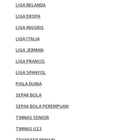
LIGA BELANDA
LIGA EROPA
LIGA INGGRIS
LIGA ITALIA
LIGA JERMAN
LIGA PRANCIS
LIGA SPANYOL
PIALA DUNIA
SEPAK BOLA
SEPAK BOLA PEREMPUAN
TIMNAS SENIOR
TIMNAS U23
TRANSFER PEMAIN