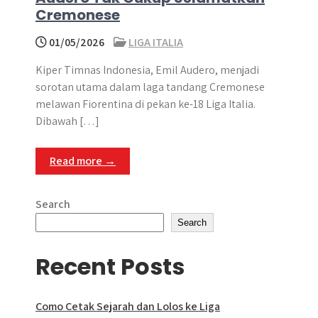
Cremonese
01/05/2026
LIGA ITALIA
Kiper Timnas Indonesia, Emil Audero, menjadi
sorotan utama dalam laga tandang Cremonese
melawan Fiorentina di pekan ke-18 Liga Italia.
Dibawah […]
Read more →
Search
Search
Recent Posts
Como Cetak Sejarah dan Lolos ke Liga