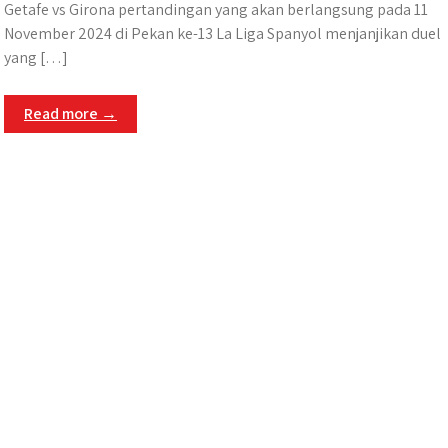
Getafe vs Girona pertandingan yang akan berlangsung pada 11
November 2024 di Pekan ke-13 La Liga Spanyol menjanjikan duel
yang […]
Read more →