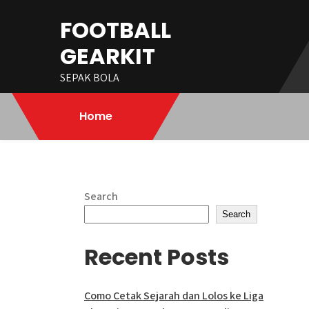
Skip
FOOTBALL
to
content
GEARKIT
SEPAK BOLA
Home
Search
Search
Recent Posts
Como Cetak Sejarah dan Lolos ke Liga