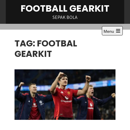
Skip
FOOTBALL GEARKIT
to
content
SEPAK BOLA
Menu
Open
TAG:
FOOTBAL
the
main
menu
GEARKIT