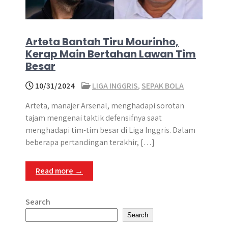
Arteta Bantah Tiru Mourinho,
Kerap Main Bertahan Lawan Tim
Besar
10/31/2024
LIGA INGGRIS
,
SEPAK BOLA
Arteta, manajer Arsenal, menghadapi sorotan
tajam mengenai taktik defensifnya saat
menghadapi tim-tim besar di Liga Inggris. Dalam
beberapa pertandingan terakhir, […]
Read more →
Search
Search