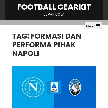
Skip
FOOTBALL GEARKIT
to
content
SEPAK BOLA
Menu
Open
TAG:
FORMASI DAN
the
main
menu
PERFORMA PIHAK
NAPOLI