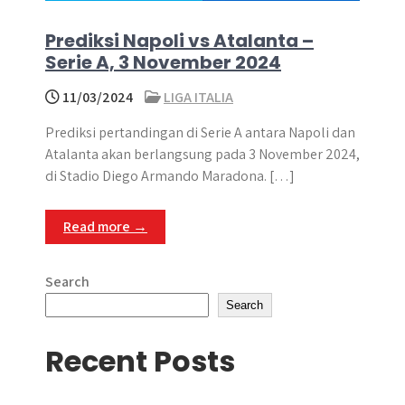
Prediksi Napoli vs Atalanta –
Serie A, 3 November 2024
11/03/2024
LIGA ITALIA
Prediksi pertandingan di Serie A antara Napoli dan
Atalanta akan berlangsung pada 3 November 2024,
di Stadio Diego Armando Maradona. […]
Read more →
Search
Search
Recent Posts