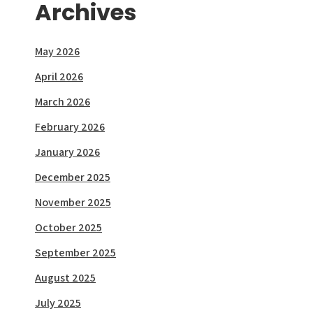
Archives
May 2026
April 2026
March 2026
February 2026
January 2026
December 2025
November 2025
October 2025
September 2025
August 2025
July 2025