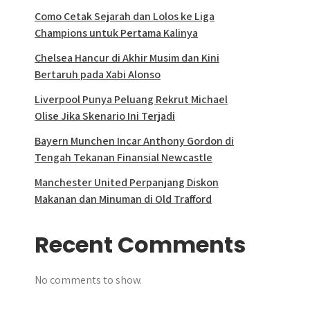
Como Cetak Sejarah dan Lolos ke Liga
Champions untuk Pertama Kalinya
Chelsea Hancur di Akhir Musim dan Kini
Bertaruh pada Xabi Alonso
Liverpool Punya Peluang Rekrut Michael
Olise Jika Skenario Ini Terjadi
Bayern Munchen Incar Anthony Gordon di
Tengah Tekanan Finansial Newcastle
Manchester United Perpanjang Diskon
Makanan dan Minuman di Old Trafford
Recent Comments
No comments to show.