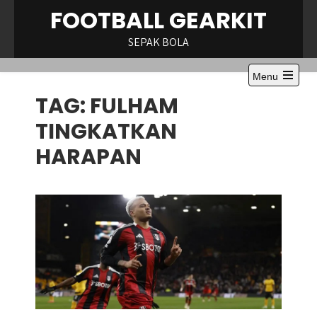
Skip
FOOTBALL GEARKIT
to
content
SEPAK BOLA
Menu
Open
TAG:
FULHAM
the
main
menu
TINGKATKAN
HARAPAN