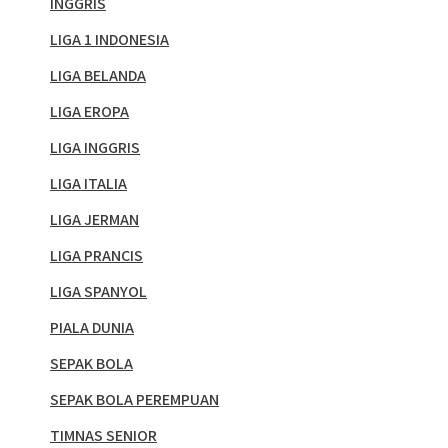
INGGRIS
LIGA 1 INDONESIA
LIGA BELANDA
LIGA EROPA
LIGA INGGRIS
LIGA ITALIA
LIGA JERMAN
LIGA PRANCIS
LIGA SPANYOL
PIALA DUNIA
SEPAK BOLA
SEPAK BOLA PEREMPUAN
TIMNAS SENIOR