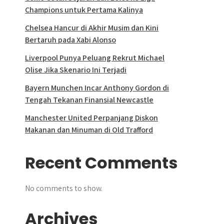
Champions untuk Pertama Kalinya
Chelsea Hancur di Akhir Musim dan Kini
Bertaruh pada Xabi Alonso
Liverpool Punya Peluang Rekrut Michael
Olise Jika Skenario Ini Terjadi
Bayern Munchen Incar Anthony Gordon di
Tengah Tekanan Finansial Newcastle
Manchester United Perpanjang Diskon
Makanan dan Minuman di Old Trafford
Recent Comments
No comments to show.
Archives