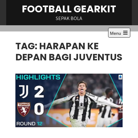
Skip
FOOTBALL GEARKIT
to
content
SEPAK BOLA
Menu
Open
TAG:
HARAPAN KE
the
main
menu
DEPAN BAGI JUVENTUS