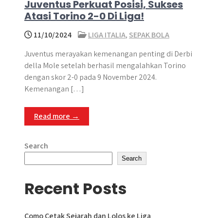
Juventus Perkuat Posisi, Sukses
Atasi Torino 2-0 Di Liga!
11/10/2024
LIGA ITALIA
,
SEPAK BOLA
Juventus merayakan kemenangan penting di Derbi
della Mole setelah berhasil mengalahkan Torino
dengan skor 2-0 pada 9 November 2024.
Kemenangan […]
Read more →
Search
Search
Recent Posts
Como Cetak Sejarah dan Lolos ke Liga