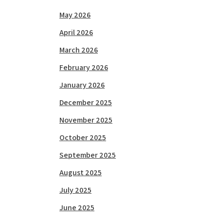
May 2026
April 2026
March 2026
February 2026
January 2026
December 2025
November 2025
October 2025
September 2025
August 2025
July 2025
June 2025