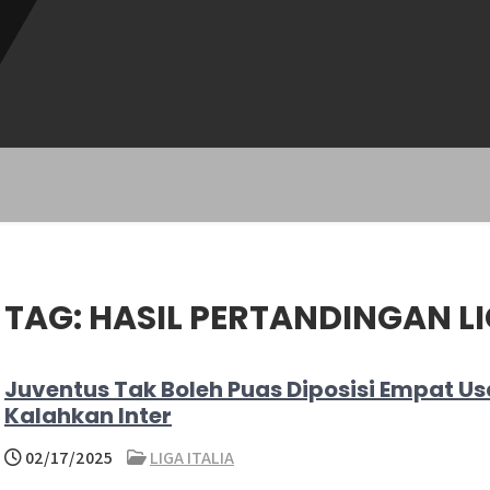
TAG:
HASIL PERTANDINGAN LI
Juventus Tak Boleh Puas Diposisi Empat Us
Kalahkan Inter
02/17/2025
LIGA ITALIA