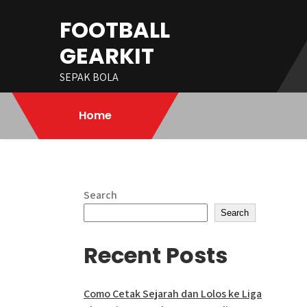
Skip
FOOTBALL
to
content
GEARKIT
SEPAK BOLA
Home
Search
Search
Recent Posts
Como Cetak Sejarah dan Lolos ke Liga