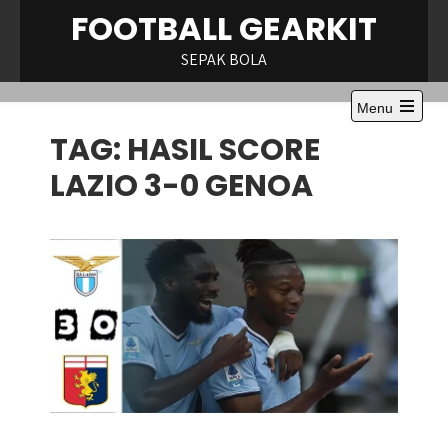
Skip
FOOTBALL GEARKIT
to
content
SEPAK BOLA
Menu
Open
TAG:
HASIL SCORE
the
main
menu
LAZIO 3-0 GENOA