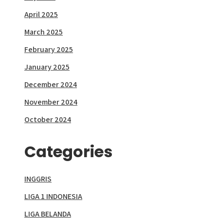
April 2025
March 2025
February 2025
January 2025
December 2024
November 2024
October 2024
Categories
INGGRIS
LIGA 1 INDONESIA
LIGA BELANDA