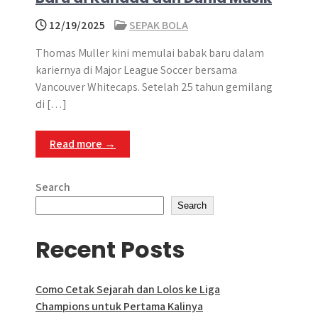
12/19/2025
SEPAK BOLA
Thomas Muller kini memulai babak baru dalam
kariernya di Major League Soccer bersama
Vancouver Whitecaps. Setelah 25 tahun gemilang
di […]
Read more →
Search
Search
Recent Posts
Como Cetak Sejarah dan Lolos ke Liga
Champions untuk Pertama Kalinya