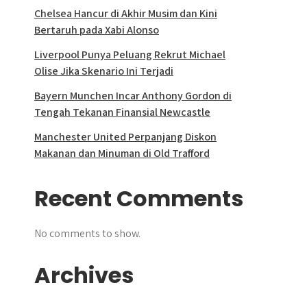
Chelsea Hancur di Akhir Musim dan Kini
Bertaruh pada Xabi Alonso
Liverpool Punya Peluang Rekrut Michael
Olise Jika Skenario Ini Terjadi
Bayern Munchen Incar Anthony Gordon di
Tengah Tekanan Finansial Newcastle
Manchester United Perpanjang Diskon
Makanan dan Minuman di Old Trafford
Recent Comments
No comments to show.
Archives