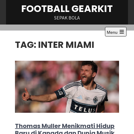
Skip
FOOTBALL GEARKIT
to
content
SEPAK BOLA
Menu
Open
TAG:
INTER MIAMI
the
main
menu
Thomas Muller Menikmati Hidup
Baru di Kanada dan Dunia Musik