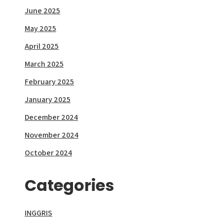
June 2025
May 2025
April 2025
March 2025
February 2025
January 2025
December 2024
November 2024
October 2024
Categories
INGGRIS