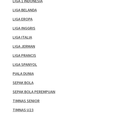
LIGA 1 INDONESIA
LIGA BELANDA
LIGA EROPA
LIGA INGGRIS
LIGA ITALIA
LIGA JERMAN
LIGA PRANCIS
LIGA SPANYOL
PIALA DUNIA
SEPAK BOLA
SEPAK BOLA PEREMPUAN
TIMNAS SENIOR
TIMNAS U23