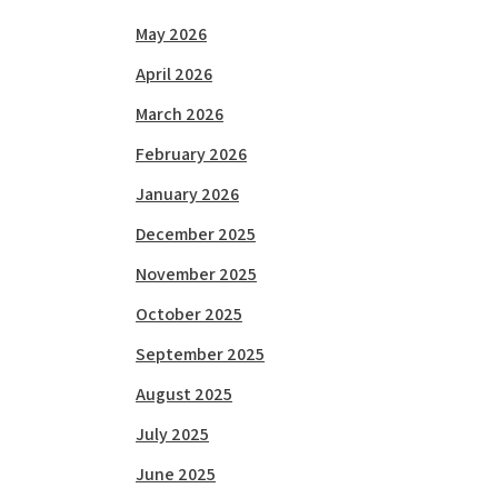
May 2026
April 2026
March 2026
February 2026
January 2026
December 2025
November 2025
October 2025
September 2025
August 2025
July 2025
June 2025