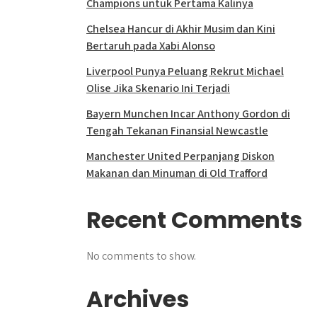
Champions untuk Pertama Kalinya
Chelsea Hancur di Akhir Musim dan Kini
Bertaruh pada Xabi Alonso
Liverpool Punya Peluang Rekrut Michael
Olise Jika Skenario Ini Terjadi
Bayern Munchen Incar Anthony Gordon di
Tengah Tekanan Finansial Newcastle
Manchester United Perpanjang Diskon
Makanan dan Minuman di Old Trafford
Recent Comments
No comments to show.
Archives