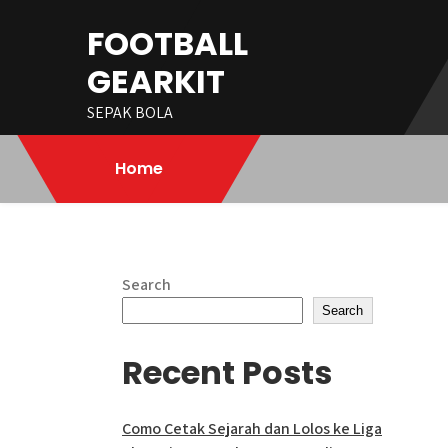
Skip
FOOTBALL
to
content
GEARKIT
SEPAK BOLA
Home
Search
Search
Recent Posts
Como Cetak Sejarah dan Lolos ke Liga