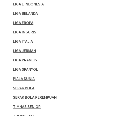
LIGA 1 INDONESIA
LIGA BELANDA
LIGA EROPA
LIGA INGGRIS
LIGA ITALIA
LIGA JERMAN
LIGA PRANCIS
LIGA SPANYOL
PIALA DUNIA
SEPAK BOLA
SEPAK BOLA PEREMPUAN
TIMNAS SENIOR
TIMNAS U23