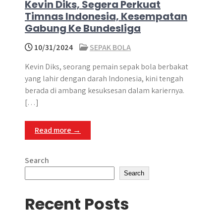
Kevin Diks, Segera Perkuat
Timnas Indonesia, Kesempatan
Gabung Ke Bundesliga
10/31/2024
SEPAK BOLA
Kevin Diks, seorang pemain sepak bola berbakat
yang lahir dengan darah Indonesia, kini tengah
berada di ambang kesuksesan dalam kariernya.
[…]
Read more →
Search
Search
Recent Posts