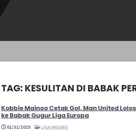
TAG:
KESULITAN DI BABAK P
Kobbie Mainoo Cetak Gol, Man United Lolos
ke Babak Gugur Liga Europa
01/31/2025
LIGA INGGRIS