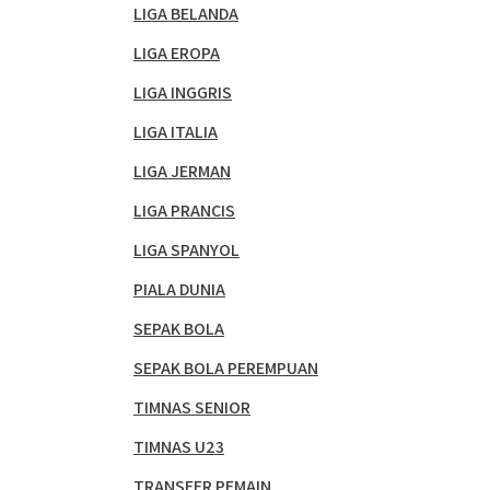
LIGA BELANDA
LIGA EROPA
LIGA INGGRIS
LIGA ITALIA
LIGA JERMAN
LIGA PRANCIS
LIGA SPANYOL
PIALA DUNIA
SEPAK BOLA
SEPAK BOLA PEREMPUAN
TIMNAS SENIOR
TIMNAS U23
TRANSFER PEMAIN