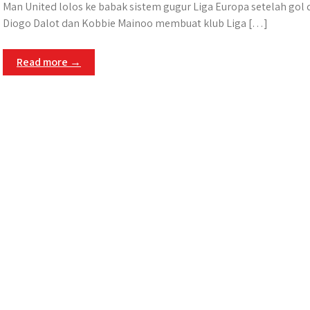
Man United lolos ke babak sistem gugur Liga Europa setelah gol 
Diogo Dalot dan Kobbie Mainoo membuat klub Liga […]
Read more →