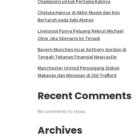
Champions untuk Pertama Kalinya
Chelsea Hancur di Akhir Musim dan Kini
Bertaruh pada Xabi Alonso
Liverpool Punya Peluang Rekrut Michael
Olise Jika Skenario Ini Terjadi
Bayern Munchen Incar Anthony Gordon di
Tengah Tekanan Finansial Newcastle
Manchester United Perpanjang Diskon
Makanan dan Minuman di Old Trafford
Recent Comments
No comments to show.
Archives