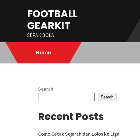
Skip
FOOTBALL
to
content
GEARKIT
SEPAK BOLA
Home
Search
Search
Recent Posts
Como Cetak Sejarah dan Lolos ke Liga