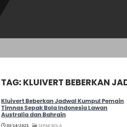
TAG:
KLUIVERT BEBERKAN JA
Kluivert Beberkan Jadwal Kumpul Pemain
Timnas Sepak Bola Indonesia Lawan
Australia dan Bahrain
03/14/2025
SEPAK BOLA