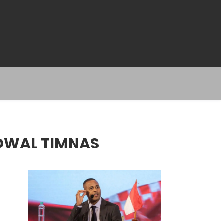
DWAL TIMNAS