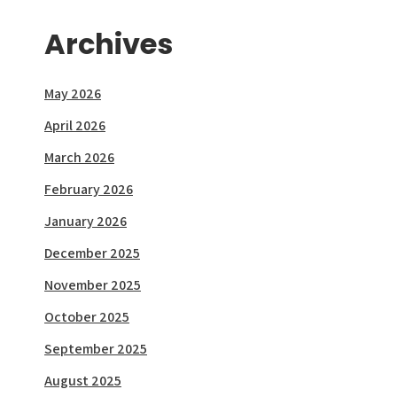
Archives
May 2026
April 2026
March 2026
February 2026
January 2026
December 2025
November 2025
October 2025
September 2025
August 2025