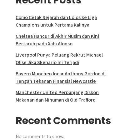
Como Cetak Sejarah dan Lolos ke Liga
Champions untuk Pertama Kalinya
Chelsea Hancur di Akhir Musim dan Kini
Bertaruh pada Xabi Alonso
Liverpool Punya Peluang Rekrut Michael
Olise Jika Skenario Ini Terjadi
Bayern Munchen Incar Anthony Gordon di
Tengah Tekanan Finansial Newcastle
Manchester United Perpanjang Diskon
Makanan dan Minuman di Old Trafford
Recent Comments
No comments to show.