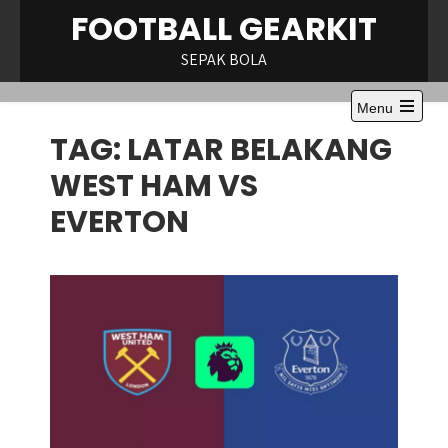
Skip
FOOTBALL GEARKIT
to
content
SEPAK BOLA
Menu
Open
TAG:
LATAR BELAKANG
the
main
menu
WEST HAM VS
EVERTON