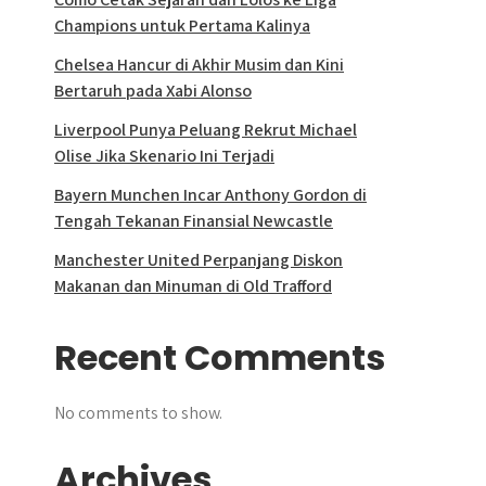
Champions untuk Pertama Kalinya
Chelsea Hancur di Akhir Musim dan Kini
Bertaruh pada Xabi Alonso
Liverpool Punya Peluang Rekrut Michael
Olise Jika Skenario Ini Terjadi
Bayern Munchen Incar Anthony Gordon di
Tengah Tekanan Finansial Newcastle
Manchester United Perpanjang Diskon
Makanan dan Minuman di Old Trafford
Recent Comments
No comments to show.
Archives