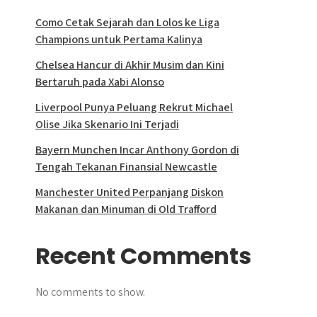
Como Cetak Sejarah dan Lolos ke Liga
Champions untuk Pertama Kalinya
Chelsea Hancur di Akhir Musim dan Kini
Bertaruh pada Xabi Alonso
Liverpool Punya Peluang Rekrut Michael
Olise Jika Skenario Ini Terjadi
Bayern Munchen Incar Anthony Gordon di
Tengah Tekanan Finansial Newcastle
Manchester United Perpanjang Diskon
Makanan dan Minuman di Old Trafford
Recent Comments
No comments to show.