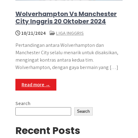
Wolverhampton Vs Manchester
City Inggris 20 Oktober 2024
10/21/2024
LIGA INGGRIS
Pertandingan antara Wolverhampton dan
Manchester City selalu menarik untuk disaksikan,
mengingat kontras antara kedua tim.
Wolverhampton, dengan gaya bermain yang […]
Read more →
Search
Search
Recent Posts