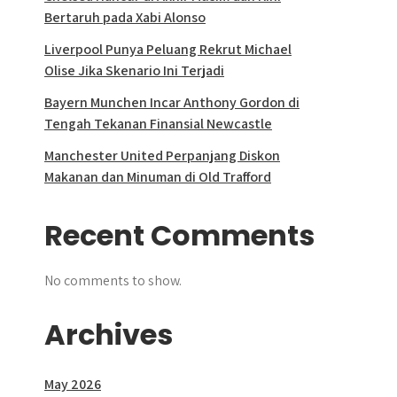
Bertaruh pada Xabi Alonso
Liverpool Punya Peluang Rekrut Michael
Olise Jika Skenario Ini Terjadi
Bayern Munchen Incar Anthony Gordon di
Tengah Tekanan Finansial Newcastle
Manchester United Perpanjang Diskon
Makanan dan Minuman di Old Trafford
Recent Comments
No comments to show.
Archives
May 2026