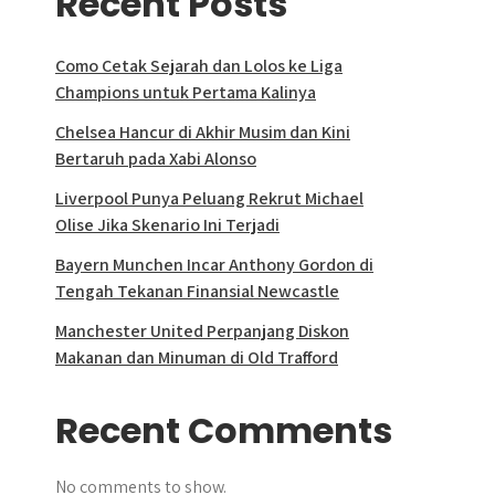
Recent Posts
Como Cetak Sejarah dan Lolos ke Liga
Champions untuk Pertama Kalinya
Chelsea Hancur di Akhir Musim dan Kini
Bertaruh pada Xabi Alonso
Liverpool Punya Peluang Rekrut Michael
Olise Jika Skenario Ini Terjadi
Bayern Munchen Incar Anthony Gordon di
Tengah Tekanan Finansial Newcastle
Manchester United Perpanjang Diskon
Makanan dan Minuman di Old Trafford
Recent Comments
No comments to show.