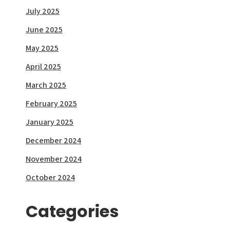
July 2025
June 2025
May 2025
April 2025
March 2025
February 2025
January 2025
December 2024
November 2024
October 2024
Categories