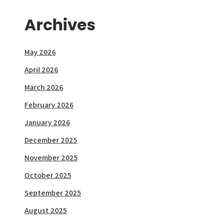
Archives
May 2026
April 2026
March 2026
February 2026
January 2026
December 2025
November 2025
October 2025
September 2025
August 2025