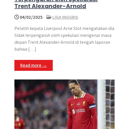
Trent Alexander-Arnold
04/02/2025
LIGA INGGRIS
Pelatih kepala Liverpool Arne Slot mengatakan dia
tidak terpengaruh oleh spekulasi mengenai masa
depan Trent Alexander-Arnold di tengah laporan
bahwa […]
Read more →