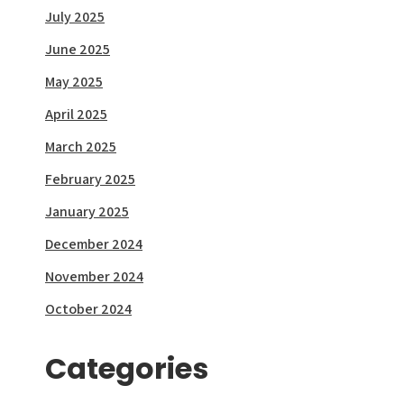
July 2025
June 2025
May 2025
April 2025
March 2025
February 2025
January 2025
December 2024
November 2024
October 2024
Categories