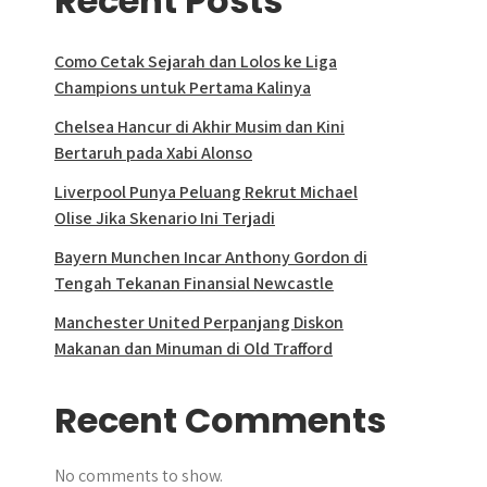
Recent Posts
Como Cetak Sejarah dan Lolos ke Liga
Champions untuk Pertama Kalinya
Chelsea Hancur di Akhir Musim dan Kini
Bertaruh pada Xabi Alonso
Liverpool Punya Peluang Rekrut Michael
Olise Jika Skenario Ini Terjadi
Bayern Munchen Incar Anthony Gordon di
Tengah Tekanan Finansial Newcastle
Manchester United Perpanjang Diskon
Makanan dan Minuman di Old Trafford
Recent Comments
No comments to show.