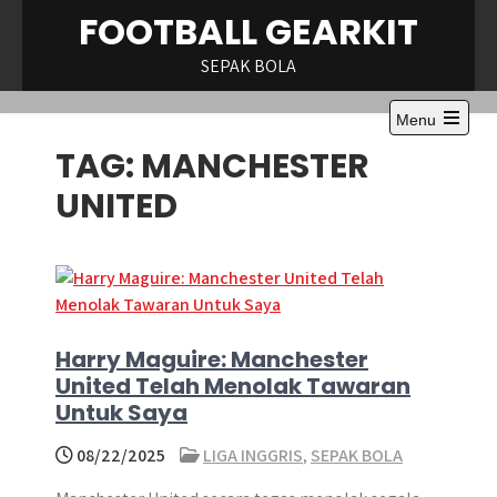
Skip
FOOTBALL GEARKIT
to
content
SEPAK BOLA
Menu
Open
TAG:
MANCHESTER
the
main
menu
UNITED
Harry Maguire: Manchester
United Telah Menolak Tawaran
Untuk Saya
08/22/2025
LIGA INGGRIS
,
SEPAK BOLA