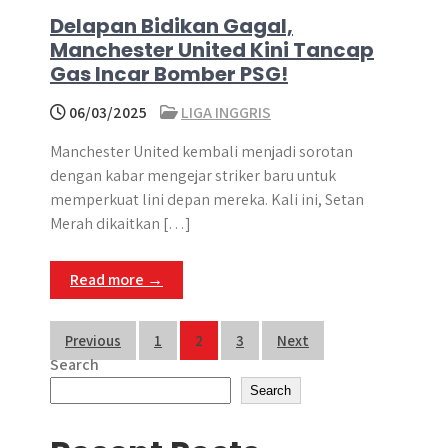
Delapan Bidikan Gagal,
Manchester United Kini Tancap
Gas Incar Bomber PSG!
06/03/2025
LIGA INGGRIS
Manchester United kembali menjadi sorotan
dengan kabar mengejar striker baru untuk
memperkuat lini depan mereka. Kali ini, Setan
Merah dikaitkan […]
Read more →
Posts
Previous
1
2
3
Next
Search
pagination
Search