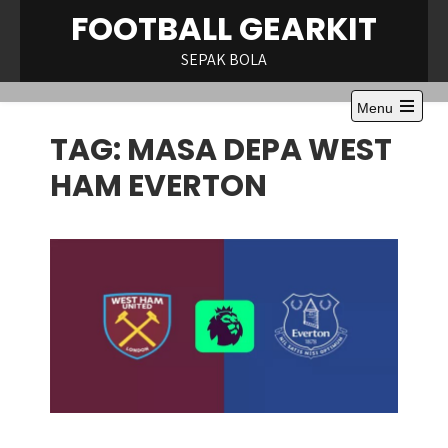
Skip
FOOTBALL GEARKIT
to
content
SEPAK BOLA
Menu
Open
TAG:
MASA DEPA WEST
the
main
menu
HAM EVERTON