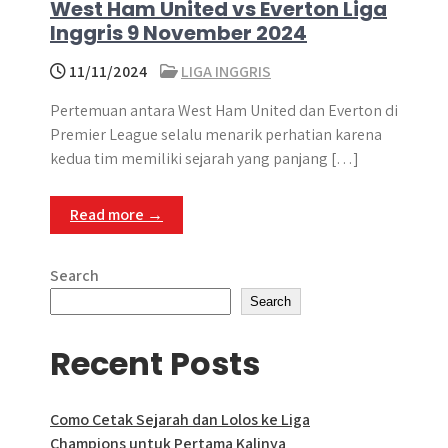
West Ham United vs Everton Liga
Inggris 9 November 2024
11/11/2024
LIGA INGGRIS
Pertemuan antara West Ham United dan Everton di
Premier League selalu menarik perhatian karena
kedua tim memiliki sejarah yang panjang […]
Read more →
Search
Search
Recent Posts
Como Cetak Sejarah dan Lolos ke Liga
Champions untuk Pertama Kalinya