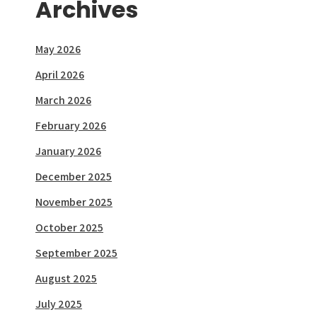
Archives
May 2026
April 2026
March 2026
February 2026
January 2026
December 2025
November 2025
October 2025
September 2025
August 2025
July 2025