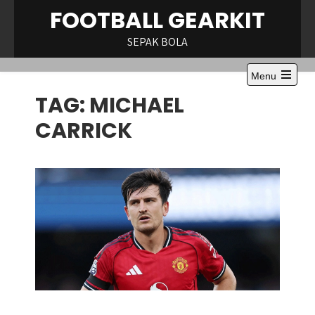
Skip
FOOTBALL GEARKIT
to
content
SEPAK BOLA
Menu
Open
TAG:
MICHAEL
the
main
menu
CARRICK