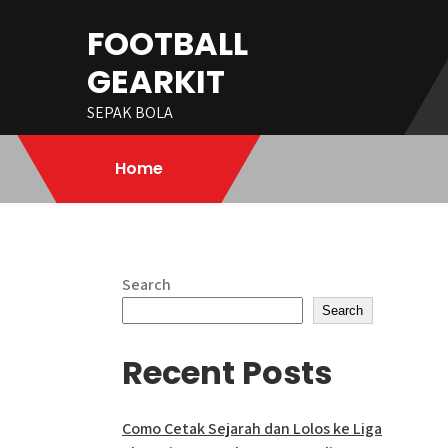
Skip
FOOTBALL
to
content
GEARKIT
SEPAK BOLA
Home
Search
Search
Recent Posts
Como Cetak Sejarah dan Lolos ke Liga