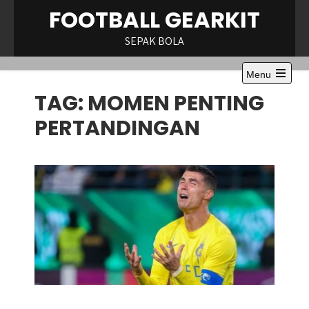
Skip
FOOTBALL GEARKIT
to
content
SEPAK BOLA
Menu
Open
TAG:
MOMEN PENTING
the
main
menu
PERTANDINGAN