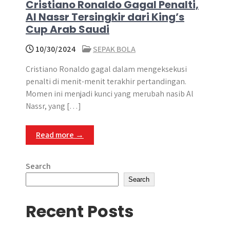
Cristiano Ronaldo Gagal Penalti,
Al Nassr Tersingkir dari King’s
Cup Arab Saudi
10/30/2024
SEPAK BOLA
Cristiano Ronaldo gagal dalam mengeksekusi
penalti di menit-menit terakhir pertandingan.​
Momen ini menjadi kunci yang merubah nasib Al
Nassr, yang […]
Read more →
Search
Search
Recent Posts