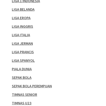
LIGA 1 INDONESIA
LIGA BELANDA
LIGA EROPA
LIGA INGGRIS
LIGA ITALIA
LIGA JERMAN
LIGA PRANCIS
LIGA SPANYOL
PIALA DUNIA
SEPAK BOLA
SEPAK BOLA PEREMPUAN
TIMNAS SENIOR
TIMNAS U23