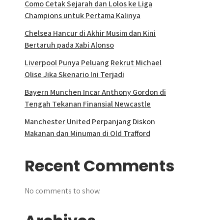
Como Cetak Sejarah dan Lolos ke Liga
Champions untuk Pertama Kalinya
Chelsea Hancur di Akhir Musim dan Kini
Bertaruh pada Xabi Alonso
Liverpool Punya Peluang Rekrut Michael
Olise Jika Skenario Ini Terjadi
Bayern Munchen Incar Anthony Gordon di
Tengah Tekanan Finansial Newcastle
Manchester United Perpanjang Diskon
Makanan dan Minuman di Old Trafford
Recent Comments
No comments to show.