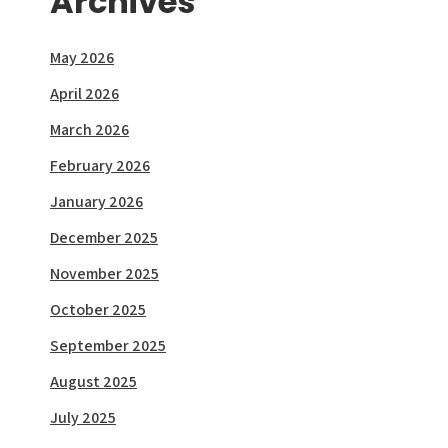
Archives
May 2026
April 2026
March 2026
February 2026
January 2026
December 2025
November 2025
October 2025
September 2025
August 2025
July 2025