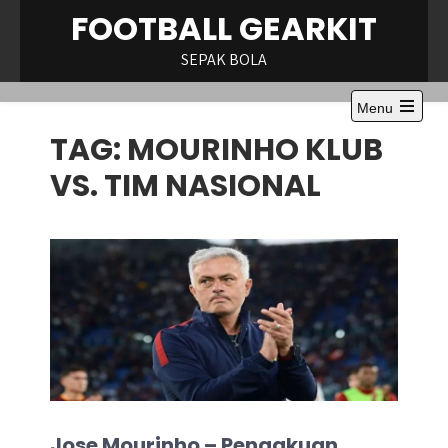
Skip
FOOTBALL GEARKIT
to
content
SEPAK BOLA
Menu
Open
TAG:
MOURINHO KLUB
the
main
menu
VS. TIM NASIONAL
Jose Mourinho – Pengakuan