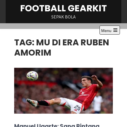
Skip
FOOTBALL GEARKIT
to
content
SEPAK BOLA
Menu
Open
TAG:
MU DI ERA RUBEN
the
main
menu
AMORIM
Manuel Ugarte: Sang Bintang