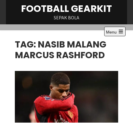
Skip
FOOTBALL GEARKIT
to
content
SEPAK BOLA
Menu
Open
TAG:
NASIB MALANG
the
main
menu
MARCUS RASHFORD