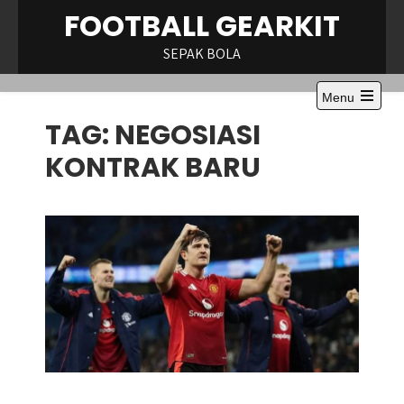
Skip
FOOTBALL GEARKIT
to
content
SEPAK BOLA
Menu
Open
TAG:
NEGOSIASI
the
main
menu
KONTRAK BARU