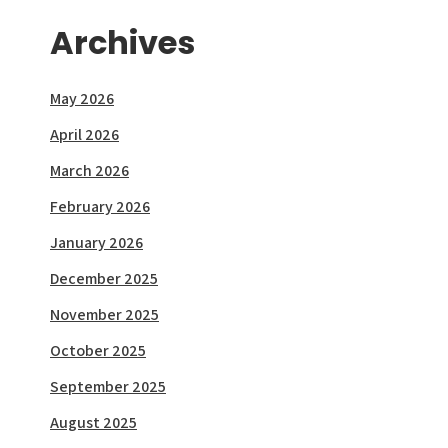
Archives
May 2026
April 2026
March 2026
February 2026
January 2026
December 2025
November 2025
October 2025
September 2025
August 2025