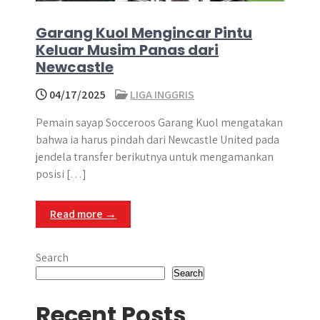
Garang Kuol Mengincar Pintu
Keluar Musim Panas dari
Newcastle
04/17/2025
LIGA INGGRIS
Pemain sayap Socceroos Garang Kuol mengatakan
bahwa ia harus pindah dari Newcastle United pada
jendela transfer berikutnya untuk mengamankan
posisi […]
Read more →
Search
Search
Recent Posts