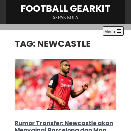
Skip
FOOTBALL GEARKIT
to
content
SEPAK BOLA
Menu
Open
TAG:
NEWCASTLE
the
main
menu
Rumor Transfer: Newcastle akan
Menyaingi Barcelona dan Man