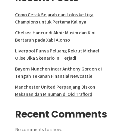
Como Cetak Sejarah dan Lolos ke Liga
Champions untuk Pertama Kalinya
Chelsea Hancur di Akhir Musim dan Kini
Bertaruh pada Xabi Alonso
Liverpool Punya Peluang Rekrut Michael
Olise Jika Skenario Ini Terjadi
Bayern Munchen Incar Anthony Gordon di
Tengah Tekanan Finansial Newcastle
Manchester United Perpanjang Diskon
Makanan dan Minuman di Old Trafford
Recent Comments
No comments to show.