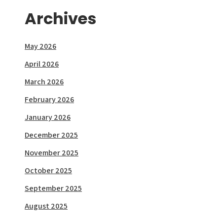
Archives
May 2026
April 2026
March 2026
February 2026
January 2026
December 2025
November 2025
October 2025
September 2025
August 2025