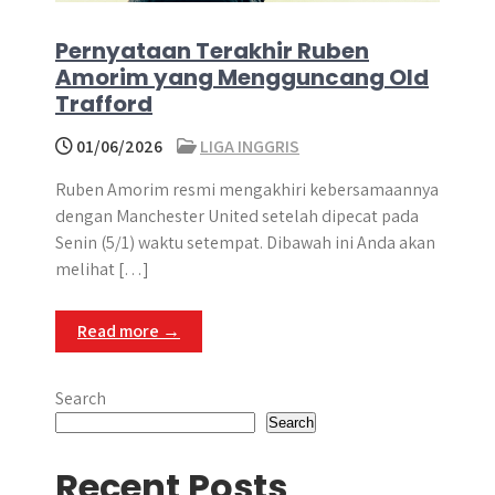
Pernyataan Terakhir Ruben
Amorim yang Mengguncang Old
Trafford
01/06/2026
LIGA INGGRIS
Ruben Amorim resmi mengakhiri kebersamaannya
dengan Manchester United setelah dipecat pada
Senin (5/1) waktu setempat. Dibawah ini Anda akan
melihat […]
Read more →
Search
Search
Recent Posts