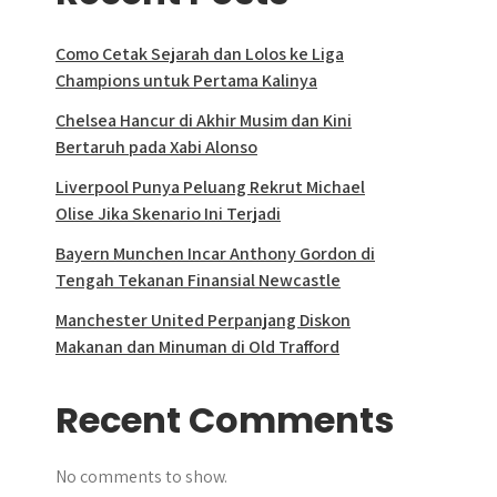
Como Cetak Sejarah dan Lolos ke Liga
Champions untuk Pertama Kalinya
Chelsea Hancur di Akhir Musim dan Kini
Bertaruh pada Xabi Alonso
Liverpool Punya Peluang Rekrut Michael
Olise Jika Skenario Ini Terjadi
Bayern Munchen Incar Anthony Gordon di
Tengah Tekanan Finansial Newcastle
Manchester United Perpanjang Diskon
Makanan dan Minuman di Old Trafford
Recent Comments
No comments to show.