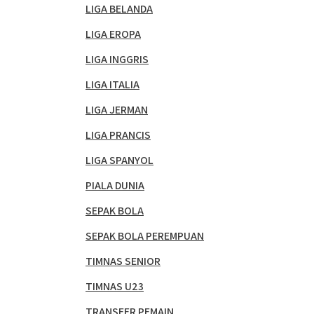
LIGA BELANDA
LIGA EROPA
LIGA INGGRIS
LIGA ITALIA
LIGA JERMAN
LIGA PRANCIS
LIGA SPANYOL
PIALA DUNIA
SEPAK BOLA
SEPAK BOLA PEREMPUAN
TIMNAS SENIOR
TIMNAS U23
TRANSFER PEMAIN