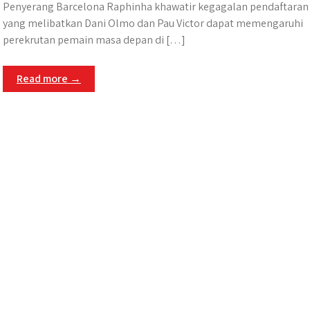
Penyerang Barcelona Raphinha khawatir kegagalan pendaftaran
yang melibatkan Dani Olmo dan Pau Victor dapat memengaruhi
perekrutan pemain masa depan di […]
Read more →