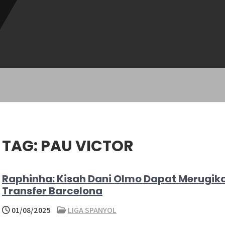
TAG:
PAU VICTOR
Raphinha: Kisah Dani Olmo Dapat Merugik
Transfer Barcelona
01/08/2025
LIGA SPANYOL