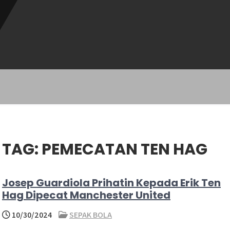
TAG:
PEMECATAN TEN HAG
Josep Guardiola Prihatin Kepada Erik Ten
Hag Dipecat Manchester United
10/30/2024
SEPAK BOLA