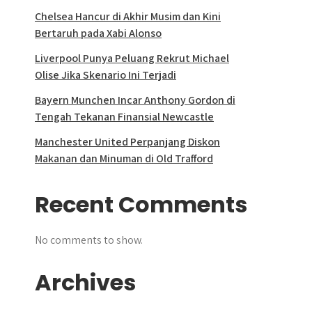
Chelsea Hancur di Akhir Musim dan Kini
Bertaruh pada Xabi Alonso
Liverpool Punya Peluang Rekrut Michael
Olise Jika Skenario Ini Terjadi
Bayern Munchen Incar Anthony Gordon di
Tengah Tekanan Finansial Newcastle
Manchester United Perpanjang Diskon
Makanan dan Minuman di Old Trafford
Recent Comments
No comments to show.
Archives