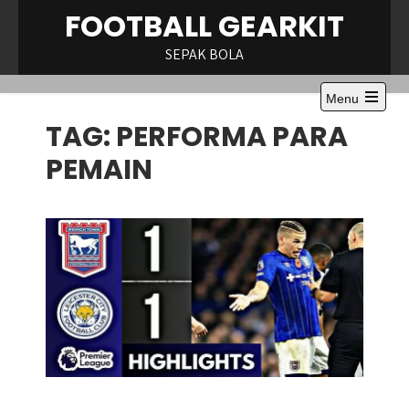
Skip
FOOTBALL GEARKIT
to
content
SEPAK BOLA
Menu
Open
TAG:
PERFORMA PARA
the
main
menu
PEMAIN