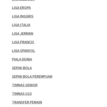
LIGA EROPA
LIGA INGGRIS
LIGA ITALIA
LIGA JERMAN
LIGA PRANCIS
LIGA SPANYOL
PIALA DUNIA
SEPAK BOLA
SEPAK BOLA PEREMPUAN
TIMNAS SENIOR
TIMNAS U23
TRANSFER PEMAIN