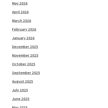
May 2026
April 2026
March 2026
February 2026
January 2026
December 2025
November 2025
October 2025
September 2025
August 2025
July 2025
June 2025
May 2025