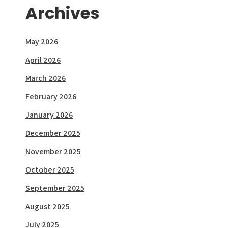
Archives
May 2026
April 2026
March 2026
February 2026
January 2026
December 2025
November 2025
October 2025
September 2025
August 2025
July 2025