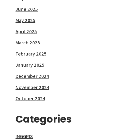
June 2025
May 2025
April 2025
March 2025
February 2025
January 2025
December 2024
November 2024
October 2024
Categories
INGGRIS