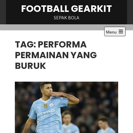
Skip
FOOTBALL GEARKIT
to
content
SEPAK BOLA
Menu
Open
TAG:
PERFORMA
the
main
menu
PERMAINAN YANG
BURUK