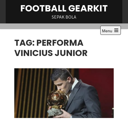
Skip
FOOTBALL GEARKIT
to
content
SEPAK BOLA
Menu
Open
TAG:
PERFORMA
the
main
menu
VINICIUS JUNIOR