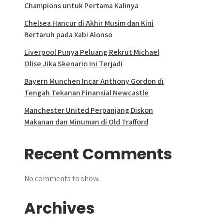
Champions untuk Pertama Kalinya
Chelsea Hancur di Akhir Musim dan Kini
Bertaruh pada Xabi Alonso
Liverpool Punya Peluang Rekrut Michael
Olise Jika Skenario Ini Terjadi
Bayern Munchen Incar Anthony Gordon di
Tengah Tekanan Finansial Newcastle
Manchester United Perpanjang Diskon
Makanan dan Minuman di Old Trafford
Recent Comments
No comments to show.
Archives