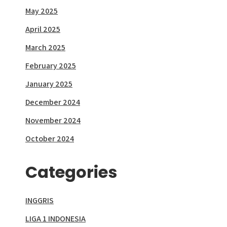
May 2025
April 2025
March 2025
February 2025
January 2025
December 2024
November 2024
October 2024
Categories
INGGRIS
LIGA 1 INDONESIA