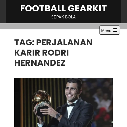
Skip
FOOTBALL GEARKIT
to
content
SEPAK BOLA
Menu
Open
TAG:
PERJALANAN
the
main
menu
KARIR RODRI
HERNANDEZ