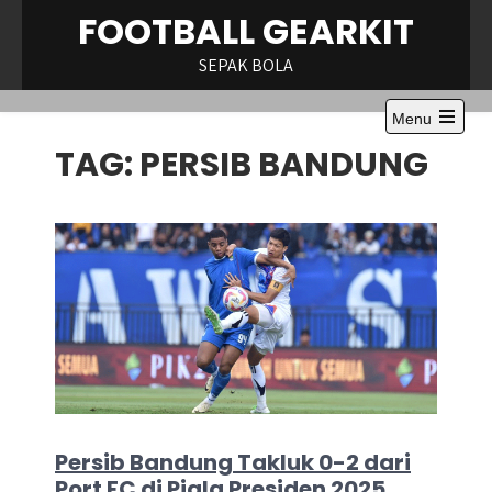
Skip
FOOTBALL GEARKIT
to
content
SEPAK BOLA
Menu
Open
TAG:
PERSIB BANDUNG
the
main
menu
Persib Bandung Takluk 0-2 dari
Port FC di Piala Presiden 2025