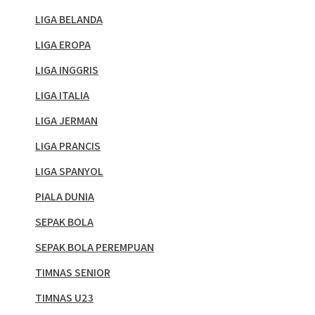
LIGA BELANDA
LIGA EROPA
LIGA INGGRIS
LIGA ITALIA
LIGA JERMAN
LIGA PRANCIS
LIGA SPANYOL
PIALA DUNIA
SEPAK BOLA
SEPAK BOLA PEREMPUAN
TIMNAS SENIOR
TIMNAS U23