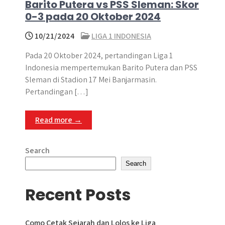
Barito Putera vs PSS Sleman: Skor
0-3 pada 20 Oktober 2024
10/21/2024
LIGA 1 INDONESIA
Pada 20 Oktober 2024, pertandingan Liga 1
Indonesia mempertemukan Barito Putera dan PSS
Sleman di Stadion 17 Mei Banjarmasin.
Pertandingan […]
Read more →
Search
Search
Recent Posts
Como Cetak Sejarah dan Lolos ke Liga