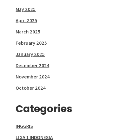
May 2025
April 2025
March 2025
February 2025
January 2025
December 2024
November 2024
October 2024
Categories
INGGRIS
LIGA 1 INDONESIA