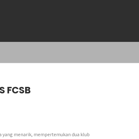
S FCSB
ga yang menarik, mempertemukan dua klub