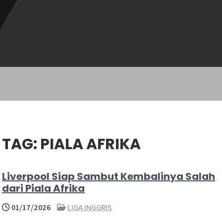
TAG:
PIALA AFRIKA
Liverpool Siap Sambut Kembalinya Salah
dari Piala Afrika
01/17/2026
LIGA INGGRIS