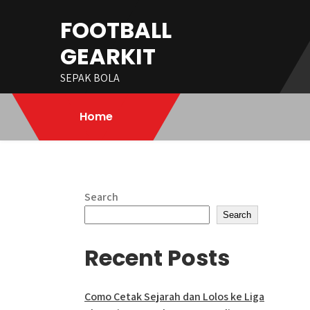
Skip
FOOTBALL
to
content
GEARKIT
SEPAK BOLA
Home
Search
Search
Recent Posts
Como Cetak Sejarah dan Lolos ke Liga