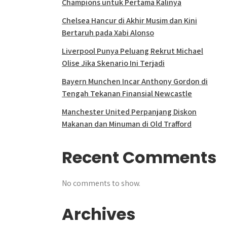
Champions untuk Pertama Kalinya
Chelsea Hancur di Akhir Musim dan Kini
Bertaruh pada Xabi Alonso
Liverpool Punya Peluang Rekrut Michael
Olise Jika Skenario Ini Terjadi
Bayern Munchen Incar Anthony Gordon di
Tengah Tekanan Finansial Newcastle
Manchester United Perpanjang Diskon
Makanan dan Minuman di Old Trafford
Recent Comments
No comments to show.
Archives