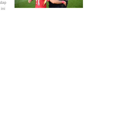
adap
ini