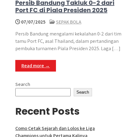
Persib Bandung Takluk 0-2 dari
Port FC di Piala Presiden 2025
07/07/2025
SEPAK BOLA
Persib Bandung mengalami kekalahan 0-2 dari tim
tamu Port FC, asal Thailand, dalam pertandingan
pembuka turnamen Piala Presiden 2025. Laga […]
Read more →
Search
Search
Recent Posts
Como Cetak Sejarah dan Lolos ke Liga
Champions untuk Pertama Kalinya