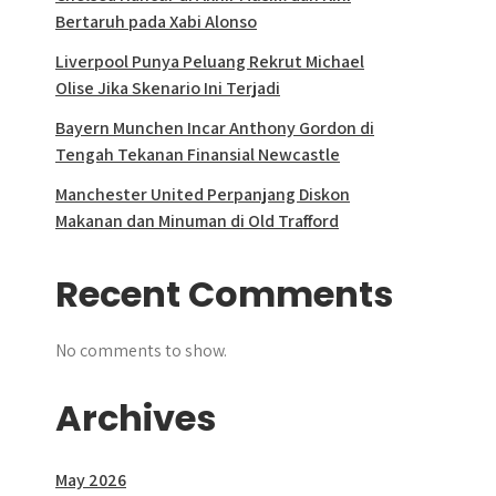
Bertaruh pada Xabi Alonso
Liverpool Punya Peluang Rekrut Michael
Olise Jika Skenario Ini Terjadi
Bayern Munchen Incar Anthony Gordon di
Tengah Tekanan Finansial Newcastle
Manchester United Perpanjang Diskon
Makanan dan Minuman di Old Trafford
Recent Comments
No comments to show.
Archives
May 2026